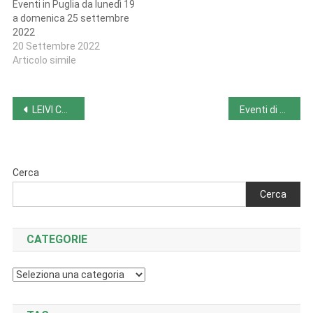
Eventi in Puglia da lunedì 19
a domenica 25 settembre
2022
20 Settembre 2022
Articolo simile
Navigazione
LEIVI CRITICAL BEER 2022 da venerdì 2 a domenica 4 settembre a Leivi (GE)
Eventi di domenica 4 settembre
articoli
Cerca
Cerca
CATEGORIE
Categorie