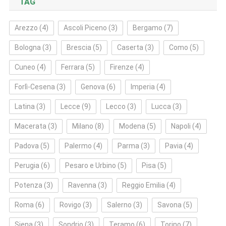
TAG
Arezzo
(4)
Ascoli Piceno
(3)
Bergamo
(7)
Bologna
(3)
Brescia
(5)
Caserta
(3)
Como
(5)
Cuneo
(4)
Ferrara
(5)
Firenze
(4)
Forlì‑Cesena
(3)
Genova
(6)
Imperia
(4)
Latina
(3)
Lecce
(9)
Lecco
(3)
Lucca
(3)
Macerata
(3)
Milano
(8)
Modena
(5)
Napoli
(4)
Padova
(5)
Palermo
(4)
Parma
(3)
Pavia
(4)
Perugia
(6)
Pesaro e Urbino
(5)
Pisa
(5)
Potenza
(3)
Ravenna
(3)
Reggio Emilia
(4)
Roma
(6)
Rovigo
(3)
Salerno
(3)
Savona
(5)
Siena
(3)
Sondrio
(3)
Teramo
(6)
Torino
(7)