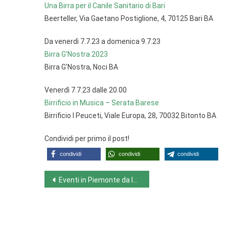
Una Birra per il Canile Sanitario di Bari
Beerteller, Via Gaetano Postiglione, 4, 70125 Bari BA
Da venerdì 7.7.23 a domenica 9.7.23
Birra G’Nostra 2023
Birra G’Nostra, Noci BA
Venerdì 7.7.23 dalle 20.00
Birrificio in Musica – Serata Barese
Birrificio I Peuceti, Viale Europa, 28, 70032 Bitonto BA
Condividi per primo il post!
condividi
condividi
condividi
Navigazione
Eventi in Piemonte da lunedì 3.7.23 a domenica 9.7.23
articoli