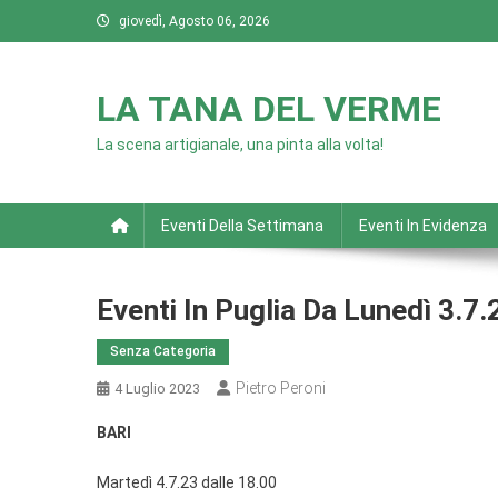
Skip
giovedì, Agosto 06, 2026
to
content
LA TANA DEL VERME
La scena artigianale, una pinta alla volta!
Eventi Della Settimana
Eventi In Evidenza
Eventi In Puglia Da Lunedì 3.7
Senza Categoria
Pietro Peroni
4 Luglio 2023
BARI
Martedì 4.7.23 dalle 18.00