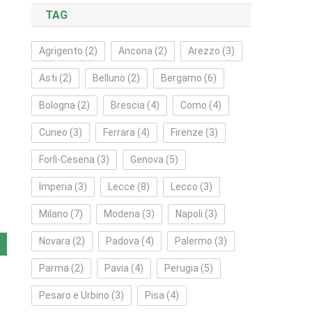
TAG
Agrigento
(2)
Ancona
(2)
Arezzo
(3)
Asti
(2)
Belluno
(2)
Bergamo
(6)
Bologna
(2)
Brescia
(4)
Como
(4)
Cuneo
(3)
Ferrara
(4)
Firenze
(3)
Forlì‑Cesena
(3)
Genova
(5)
Imperia
(3)
Lecce
(8)
Lecco
(3)
Milano
(7)
Modena
(3)
Napoli
(3)
Novara
(2)
Padova
(4)
Palermo
(3)
Parma
(2)
Pavia
(4)
Perugia
(5)
Pesaro e Urbino
(3)
Pisa
(4)