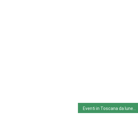
Eventi in Toscana da lunedì 3.7.23 a domenica 9.7.23