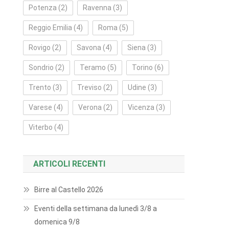
Potenza
(2)
Ravenna
(3)
Reggio Emilia
(4)
Roma
(5)
Rovigo
(2)
Savona
(4)
Siena
(3)
Sondrio
(2)
Teramo
(5)
Torino
(6)
Trento
(3)
Treviso
(2)
Udine
(3)
Varese
(4)
Verona
(2)
Vicenza
(3)
Viterbo
(4)
ARTICOLI RECENTI
Birre al Castello 2026
Eventi della settimana da lunedì 3/8 a
domenica 9/8