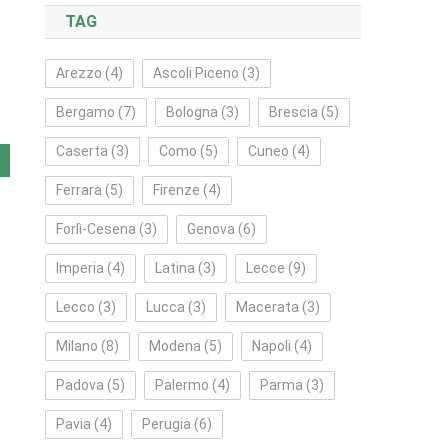
TAG
Arezzo
(4)
Ascoli Piceno
(3)
Bergamo
(7)
Bologna
(3)
Brescia
(5)
Caserta
(3)
Como
(5)
Cuneo
(4)
Ferrara
(5)
Firenze
(4)
Forlì‑Cesena
(3)
Genova
(6)
Imperia
(4)
Latina
(3)
Lecce
(9)
Lecco
(3)
Lucca
(3)
Macerata
(3)
Milano
(8)
Modena
(5)
Napoli
(4)
Padova
(5)
Palermo
(4)
Parma
(3)
Pavia
(4)
Perugia
(6)