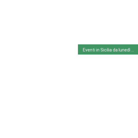
Eventi in Sicilia da lunedì 20.2.23 a domenica 26.2.23