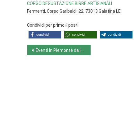
CORSO DEGUSTAZIONE BIRRE ARTIGIANALI
Fermenti, Corso Garibaldi, 22, 73013 Galatina LE
Condividi per primo il post!
condividi
condividi
condividi
Navigazione
Eventi in Piemonte da lunedì 20.2.23 a domenica 26.2.23
articoli