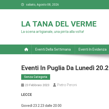
Skip
sabato, Agosto 08, 2026
to
content
LA TANA DEL VERME
La scena artigianale, una pinta alla volta!
Eventi Della Settimana
Eventi In Evidenza
Eventi In Puglia Da Lunedì 20.
Senza Categoria
Pietro Peroni
23 Febbraio 2023
LECCE
Giovedì 23.2.23 dalle 20.00