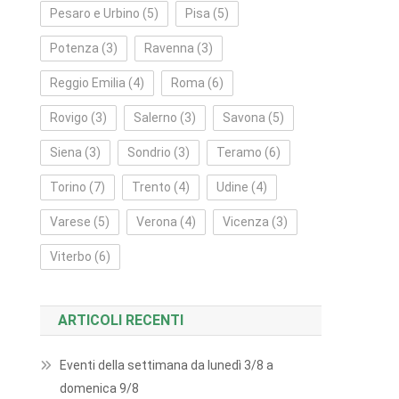
Pesaro e Urbino
(5)
Pisa
(5)
Potenza
(3)
Ravenna
(3)
Reggio Emilia
(4)
Roma
(6)
Rovigo
(3)
Salerno
(3)
Savona
(5)
Siena
(3)
Sondrio
(3)
Teramo
(6)
Torino
(7)
Trento
(4)
Udine
(4)
Varese
(5)
Verona
(4)
Vicenza
(3)
Viterbo
(6)
ARTICOLI RECENTI
Eventi della settimana da lunedì 3/8 a
domenica 9/8