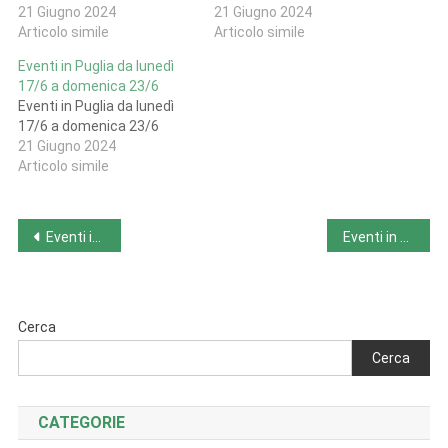
21 Giugno 2024
21 Giugno 2024
Articolo simile
Articolo simile
Eventi in Puglia da lunedì
17/6 a domenica 23/6
Eventi in Puglia da lunedì
17/6 a domenica 23/6
21 Giugno 2024
Articolo simile
Navigazione
Eventi in Piemonte da lunedì 17/6 a domenica 23/6
Eventi in Toscana da lunedì 17/6 a domenica 23/6
articoli
Cerca
Cerca
CATEGORIE