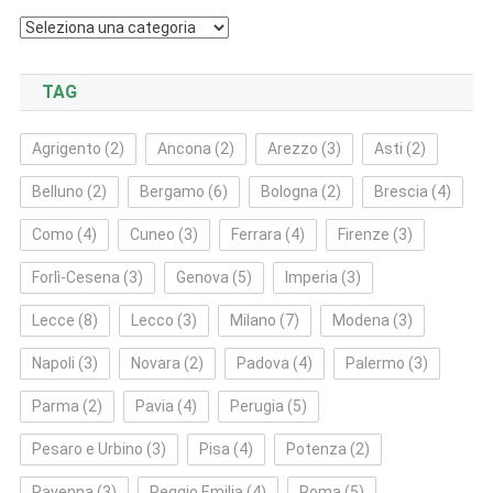
Categorie
TAG
Agrigento
(2)
Ancona
(2)
Arezzo
(3)
Asti
(2)
Belluno
(2)
Bergamo
(6)
Bologna
(2)
Brescia
(4)
Como
(4)
Cuneo
(3)
Ferrara
(4)
Firenze
(3)
Forlì‑Cesena
(3)
Genova
(5)
Imperia
(3)
Lecce
(8)
Lecco
(3)
Milano
(7)
Modena
(3)
Napoli
(3)
Novara
(2)
Padova
(4)
Palermo
(3)
Parma
(2)
Pavia
(4)
Perugia
(5)
Pesaro e Urbino
(3)
Pisa
(4)
Potenza
(2)
Ravenna
(3)
Reggio Emilia
(4)
Roma
(5)