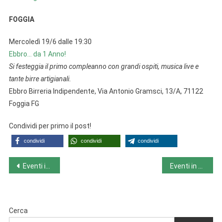
FOGGIA
Mercoledì 19/6 dalle 19:30
Ebbro… da 1 Anno!
Si festeggia il primo compleanno con grandi ospiti, musica live e
tante birre artigianali.
Ebbro Birreria Indipendente, Via Antonio Gramsci, 13/A, 71122
Foggia FG
Condividi per primo il post!
condividi
condividi
condividi
Navigazione
Eventi in Piemonte da lunedì 17/6 a domenica 23/6
Eventi in Toscana da lunedì 17/6 a domenica 23/6
articoli
Cerca