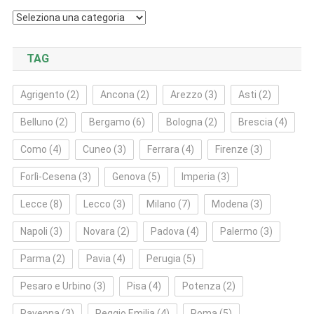
Categorie
TAG
Agrigento
(2)
Ancona
(2)
Arezzo
(3)
Asti
(2)
Belluno
(2)
Bergamo
(6)
Bologna
(2)
Brescia
(4)
Como
(4)
Cuneo
(3)
Ferrara
(4)
Firenze
(3)
Forlì‑Cesena
(3)
Genova
(5)
Imperia
(3)
Lecce
(8)
Lecco
(3)
Milano
(7)
Modena
(3)
Napoli
(3)
Novara
(2)
Padova
(4)
Palermo
(3)
Parma
(2)
Pavia
(4)
Perugia
(5)
Pesaro e Urbino
(3)
Pisa
(4)
Potenza
(2)
Ravenna
(3)
Reggio Emilia
(4)
Roma
(5)