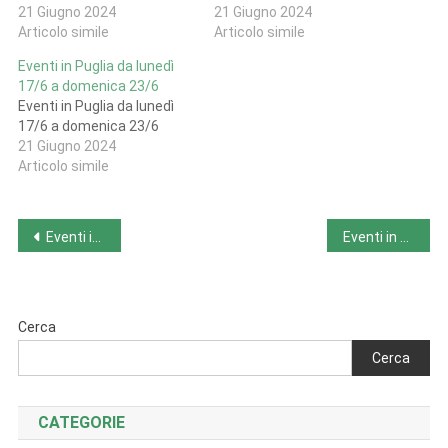
21 Giugno 2024
21 Giugno 2024
Articolo simile
Articolo simile
Eventi in Puglia da lunedì
17/6 a domenica 23/6
Eventi in Puglia da lunedì
17/6 a domenica 23/6
21 Giugno 2024
Articolo simile
Navigazione
Eventi in Piemonte da lunedì 17/6 a domenica 23/6
Eventi in Toscana da lunedì 17/6 a domenica 23/6
articoli
Cerca
Cerca
CATEGORIE