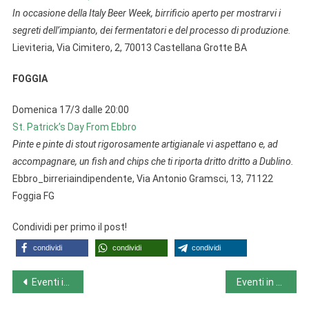
In occasione della Italy Beer Week, birrificio aperto per mostrarvi i
segreti dell’impianto, dei fermentatori e del processo di produzione.
Lieviteria, Via Cimitero, 2, 70013 Castellana Grotte BA
FOGGIA
Domenica 17/3 dalle 20:00
St. Patrick’s Day From Ebbro
Pinte e pinte di stout rigorosamente artigianale vi aspettano e, ad
accompagnare, un fish and chips che ti riporta dritto dritto a Dublino.
Ebbro_birreriaindipendente, Via Antonio Gramsci, 13, 71122
Foggia FG
Condividi per primo il post!
condividi
condividi
condividi
Navigazione
Eventi in Piemonte da lunedì 11/3 a domenica 17/3
Eventi in Sardegna da lunedì 11/3 a domenica 17/3