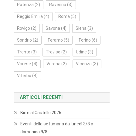
Potenza
(2)
Ravenna
(3)
Reggio Emilia
(4)
Roma
(5)
Rovigo
(2)
Savona
(4)
Siena
(3)
Sondrio
(2)
Teramo
(5)
Torino
(6)
Trento
(3)
Treviso
(2)
Udine
(3)
Varese
(4)
Verona
(2)
Vicenza
(3)
Viterbo
(4)
ARTICOLI RECENTI
Birre al Castello 2026
Eventi della settimana da lunedì 3/8 a
domenica 9/8