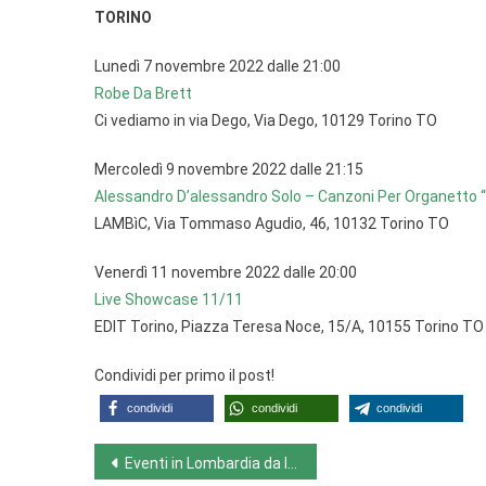
TORINO
Lunedì 7 novembre 2022 dalle 21:00
Robe Da Brett
Ci vediamo in via Dego, Via Dego, 10129 Torino TO
Mercoledì 9 novembre 2022 dalle 21:15
Alessandro D’alessandro Solo – Canzoni Per Organetto “
LAMBìC, Via Tommaso Agudio, 46, 10132 Torino TO
Venerdì 11 novembre 2022 dalle 20:00
Live Showcase 11/11
EDIT Torino, Piazza Teresa Noce, 15/A, 10155 Torino TO
Condividi per primo il post!
condividi
condividi
condividi
Navigazione
Eventi in Lombardia da lunedì 7 novembre 2022 a domenica 13 novembre 2022