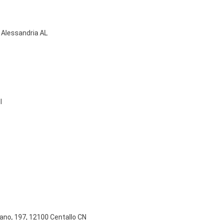
1 Alessandria AL
I
sano, 197, 12100 Centallo CN