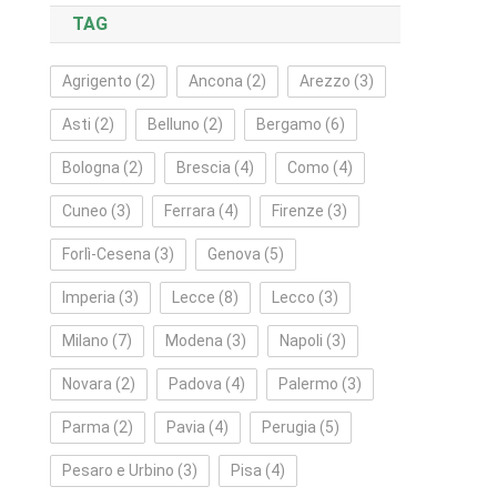
TAG
Agrigento
(2)
Ancona
(2)
Arezzo
(3)
Asti
(2)
Belluno
(2)
Bergamo
(6)
Bologna
(2)
Brescia
(4)
Como
(4)
Cuneo
(3)
Ferrara
(4)
Firenze
(3)
Forlì‑Cesena
(3)
Genova
(5)
Imperia
(3)
Lecce
(8)
Lecco
(3)
Milano
(7)
Modena
(3)
Napoli
(3)
Novara
(2)
Padova
(4)
Palermo
(3)
Parma
(2)
Pavia
(4)
Perugia
(5)
Pesaro e Urbino
(3)
Pisa
(4)