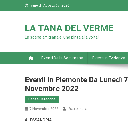
Skip
venerdì, Agosto 07, 2026
to
content
LA TANA DEL VERME
La scena artigianale, una pinta alla volta!
Eventi Della Settimana
Eventi In Evidenza
Eventi In Piemonte Da Lunedì
Novembre 2022
Senza Categoria
Pietro Peroni
7 Novembre 2022
ALESSANDRIA