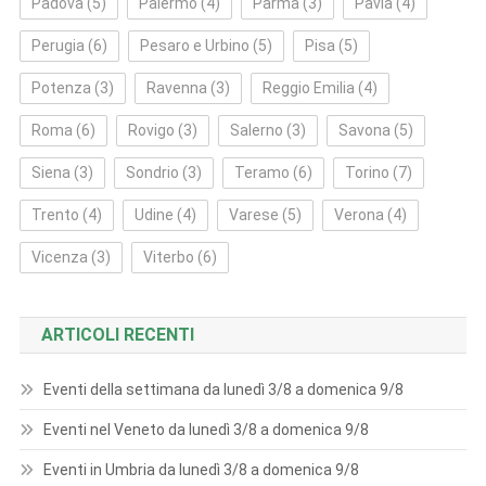
Padova
(5)
Palermo
(4)
Parma
(3)
Pavia
(4)
Perugia
(6)
Pesaro e Urbino
(5)
Pisa
(5)
Potenza
(3)
Ravenna
(3)
Reggio Emilia
(4)
Roma
(6)
Rovigo
(3)
Salerno
(3)
Savona
(5)
Siena
(3)
Sondrio
(3)
Teramo
(6)
Torino
(7)
Trento
(4)
Udine
(4)
Varese
(5)
Verona
(4)
Vicenza
(3)
Viterbo
(6)
ARTICOLI RECENTI
Eventi della settimana da lunedì 3/8 a domenica 9/8
Eventi nel Veneto da lunedì 3/8 a domenica 9/8
Eventi in Umbria da lunedì 3/8 a domenica 9/8