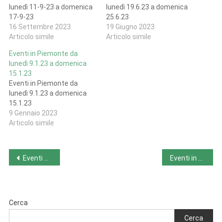
lunedì 11-9-23 a domenica
lunedì 19.6.23 a domenica
17-9-23
25.6.23
16 Settembre 2023
19 Giugno 2023
Articolo simile
Articolo simile
Eventi in Piemonte da
lunedì 9.1.23 a domenica
15.1.23
Eventi in Piemonte da
lunedì 9.1.23 a domenica
15.1.23
9 Gennaio 2023
Articolo simile
Navigazione
Eventi nelle Marche da lunedì 25-9-23 a domenica 1-10-23
Eventi in Sardegna da lunedì 25-9-23 a domenica 1-10-23
articoli
Cerca
Cerca