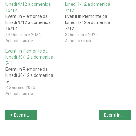
lunedì 9/12 a domenica
lunedì 1/12 a domenica
15/12
7/12
Eventi in Piemonte da
Eventi in Piemonte da
lunedì 9/12 a domenica
lunedì 1/12 a domenica
15/12
7/12
13 Dicembre 2024
3 Dicembre 2025
Articolo simile
Articolo simile
Eventi in Piemonte da
lunedì 30/12 a domenica
5/1
Eventi in Piemonte da
lunedì 30/12 a domenica
5/1
2 Gennaio 2025
Articolo simile
Navigazione
Eventi nelle Marche da lunedì 2/12 a domenica 8/12
Eventi in Toscana da lunedì 2/12 a domenica 8/12
articoli