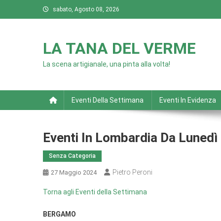
Skip
sabato, Agosto 08, 2026
to
content
LA TANA DEL VERME
La scena artigianale, una pinta alla volta!
Eventi Della Settimana
Eventi In Evidenza
Eventi In Lombardia Da Lunedì
Senza Categoria
Pietro Peroni
27 Maggio 2024
Torna agli Eventi della Settimana
BERGAMO