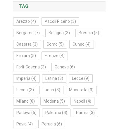
TAG
Arezzo
(4)
Ascoli Piceno
(3)
Bergamo
(7)
Bologna
(3)
Brescia
(5)
Caserta
(3)
Como
(5)
Cuneo
(4)
Ferrara
(5)
Firenze
(4)
Forlì‑Cesena
(3)
Genova
(6)
Imperia
(4)
Latina
(3)
Lecce
(9)
Lecco
(3)
Lucca
(3)
Macerata
(3)
Milano
(8)
Modena
(5)
Napoli
(4)
Padova
(5)
Palermo
(4)
Parma
(3)
Pavia
(4)
Perugia
(6)