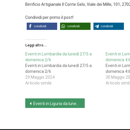
Birrificio Artigianale Il Conte Gelo, Viale dei Mille, 101, 
Condividi per primo il post!
condividi
condividi
condividi
Leggi altro...
Eventi in Lombardia da lunedì 27/5 a
Eventi in Lom
domenica 2/6
domenica 4.6
Eventi in Lombardia da lunedì 27/5 a
Eventi in Lom
domenica 2/6
domenica 4.6
29 Maggio 2024
30 Maggio 2
Articolo simile
Articolo simi
Navigazione
Eventi in Liguria da lunedì 27/5 a lunedì 3/6
articoli