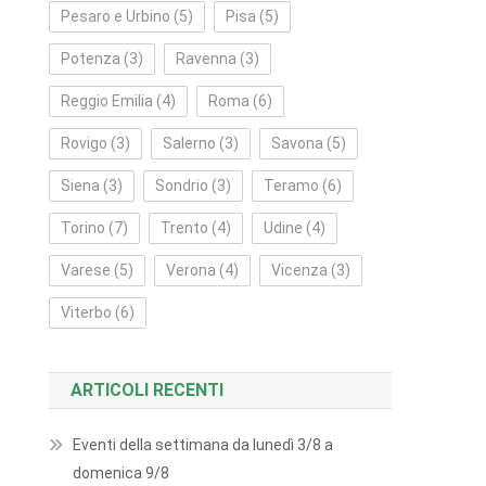
Pesaro e Urbino
(5)
Pisa
(5)
Potenza
(3)
Ravenna
(3)
Reggio Emilia
(4)
Roma
(6)
Rovigo
(3)
Salerno
(3)
Savona
(5)
Siena
(3)
Sondrio
(3)
Teramo
(6)
Torino
(7)
Trento
(4)
Udine
(4)
Varese
(5)
Verona
(4)
Vicenza
(3)
Viterbo
(6)
ARTICOLI RECENTI
Eventi della settimana da lunedì 3/8 a
domenica 9/8