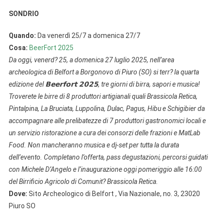
SONDRIO
Quando:
Da venerdì 25/7 a domenica 27/7
Cosa:
BeerFort 2025
Da oggi, venerd? 25, a domenica 27 luglio 2025, nell’area
archeologica di Belfort a Borgonovo di Piuro (SO) si terr? la quarta
edizione del 𝗕𝗲𝗲𝗿𝗳𝗼𝗿𝘁 𝟮𝟬𝟮𝟱, tre giorni di birra, sapori e musica!
Troverete le birre di 8 produttori artigianali quali Brassicola Retica,
Pintalpina, La Bruciata, Luppolina, Dulac, Pagus, Hibu e Schigibier da
accompagnare alle prelibatezze di 7 produttori gastronomici locali e
un servizio ristorazione a cura dei consorzi delle frazioni e MatLab
Food. Non mancheranno musica e dj-set per tutta la durata
dell’evento. Completano l’offerta, pass degustazioni, percorsi guidati
con Michele D’Angelo e l’inaugurazione oggi pomeriggio alle 16:00
del Birrificio Agricolo di Comunit? Brassicola Retica.
Dove:
Sito Archeologico di Belfort , Via Nazionale, no. 3, 23020
Piuro SO