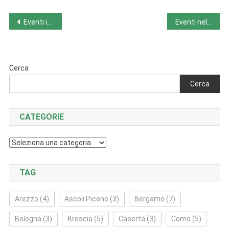
Navigazione
Eventi in Liguria da lunedì 21/7 a domenica 27/7
Eventi nelle Marche da lunedì 21/7 a domenica 27/7
articoli
Cerca
Cerca
CATEGORIE
Categorie
TAG
Arezzo
(4)
Ascoli Piceno
(3)
Bergamo
(7)
Bologna
(3)
Brescia
(5)
Caserta
(3)
Como
(5)