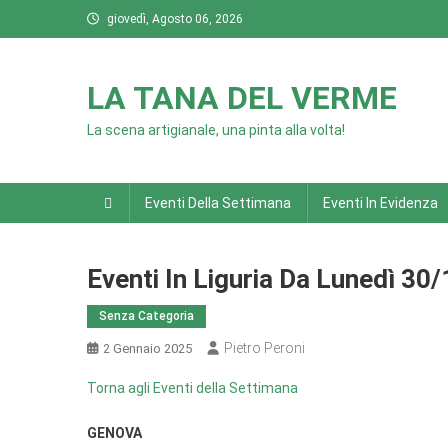
Skip
giovedì, Agosto 06, 2026
to
content
LA TANA DEL VERME
La scena artigianale, una pinta alla volta!
Eventi Della Settimana
Eventi In Evidenza
Eventi In Liguria Da Lunedì 30
Senza Categoria
Pietro Peroni
2 Gennaio 2025
Torna agli Eventi della Settimana
GENOVA