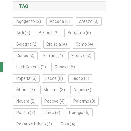
TAG
Agrigento
(2)
Ancona
(2)
Arezzo
(3)
Asti
(2)
Belluno
(2)
Bergamo
(6)
Bologna
(2)
Brescia
(4)
Como
(4)
Cuneo
(3)
Ferrara
(4)
Firenze
(3)
Forlì‑Cesena
(3)
Genova
(5)
Imperia
(3)
Lecce
(8)
Lecco
(3)
Milano
(7)
Modena
(3)
Napoli
(3)
Novara
(2)
Padova
(4)
Palermo
(3)
Parma
(2)
Pavia
(4)
Perugia
(5)
Pesaro e Urbino
(3)
Pisa
(4)