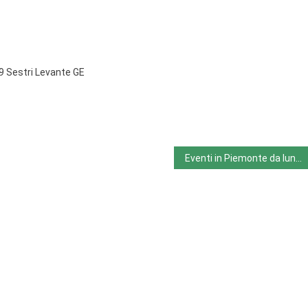
39 Sestri Levante GE
Eventi in Piemonte da lunedì 30/12 a domenica 5/1