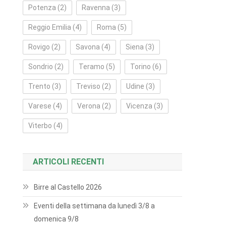
Potenza
(2)
Ravenna
(3)
Reggio Emilia
(4)
Roma
(5)
Rovigo
(2)
Savona
(4)
Siena
(3)
Sondrio
(2)
Teramo
(5)
Torino
(6)
Trento
(3)
Treviso
(2)
Udine
(3)
Varese
(4)
Verona
(2)
Vicenza
(3)
Viterbo
(4)
ARTICOLI RECENTI
Birre al Castello 2026
Eventi della settimana da lunedì 3/8 a
domenica 9/8