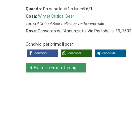
Quando:
Da sabato 4/1 a lunedì 6/1
Cosa:
Winter Critical Beer
Torna il Critical Beer nella sua veste invernale.
Dove:
Convento dell'Annunziata, Via Portobello, 19, 160
Condividi per primo il post!
condividi
condividi
condividi
Navigazione
Eventi in Emilia Romagna da lunedì 30/12 a domenica 5/1
articoli