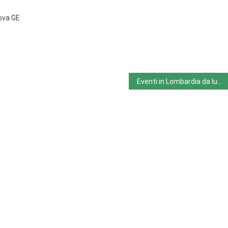
nova GE
Eventi in Lombardia da lunedì 3 a domenica 9 ottobre 2022