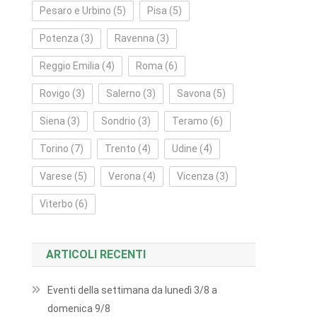
Pesaro e Urbino
(5)
Pisa
(5)
Potenza
(3)
Ravenna
(3)
Reggio Emilia
(4)
Roma
(6)
Rovigo
(3)
Salerno
(3)
Savona
(5)
Siena
(3)
Sondrio
(3)
Teramo
(6)
Torino
(7)
Trento
(4)
Udine
(4)
Varese
(5)
Verona
(4)
Vicenza
(3)
Viterbo
(6)
ARTICOLI RECENTI
Eventi della settimana da lunedì 3/8 a
domenica 9/8