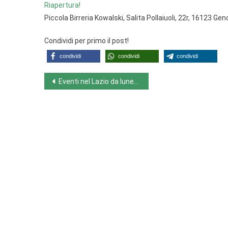
Riapertura!
Piccola Birreria Kowalski, Salita Pollaiuoli, 22r, 16123 Ge
Condividi per primo il post!
condividi
condividi
condividi
Navigazione
Eventi nel Lazio da lunedì 3 a domenica 9 ottobre 2022
articoli