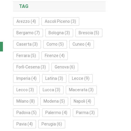
TAG
Arezzo
(4)
Ascoli Piceno
(3)
Bergamo
(7)
Bologna
(3)
Brescia
(5)
Caserta
(3)
Como
(5)
Cuneo
(4)
Ferrara
(5)
Firenze
(4)
Forlì‑Cesena
(3)
Genova
(6)
Imperia
(4)
Latina
(3)
Lecce
(9)
Lecco
(3)
Lucca
(3)
Macerata
(3)
Milano
(8)
Modena
(5)
Napoli
(4)
Padova
(5)
Palermo
(4)
Parma
(3)
Pavia
(4)
Perugia
(6)