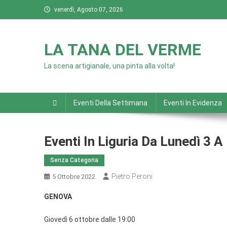
Skip
venerdì, Agosto 07, 2026
to
content
LA TANA DEL VERME
La scena artigianale, una pinta alla volta!
Eventi Della Settimana
Eventi In Evidenza
Eventi In Liguria Da Lunedì 3 
Senza Categoria
Pietro Peroni
5 Ottobre 2022
GENOVA
Giovedì 6 ottobre dalle 19:00