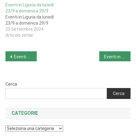
Eventi in Liguria da lunedì
23/9 a domenica 29/9
Eventi in Liguria da lunedì
23/9 a domenica 29/9
25 Settembre 2024
Articolo simile
Navigazione
Eventi nel Lazio da lunedì 25-9-23 a domenica 1-10-23
Eventi in Lombardia da lunedì 25-9-23 a domenica 1-10-23
articoli
Cerca
Cerca
CATEGORIE
Categorie