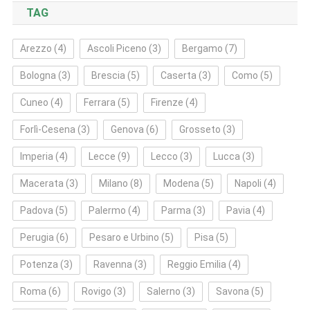
TAG
Arezzo
(4)
Ascoli Piceno
(3)
Bergamo
(7)
Bologna
(3)
Brescia
(5)
Caserta
(3)
Como
(5)
Cuneo
(4)
Ferrara
(5)
Firenze
(4)
Forlì‑Cesena
(3)
Genova
(6)
Grosseto
(3)
Imperia
(4)
Lecce
(9)
Lecco
(3)
Lucca
(3)
Macerata
(3)
Milano
(8)
Modena
(5)
Napoli
(4)
Padova
(5)
Palermo
(4)
Parma
(3)
Pavia
(4)
Perugia
(6)
Pesaro e Urbino
(5)
Pisa
(5)
Potenza
(3)
Ravenna
(3)
Reggio Emilia
(4)
Roma
(6)
Rovigo
(3)
Salerno
(3)
Savona
(5)