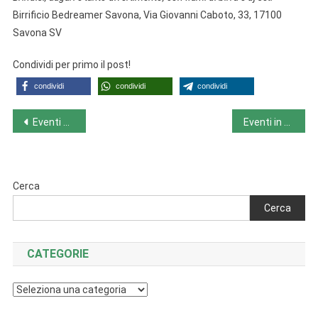
Birrificio Bedreamer Savona, Via Giovanni Caboto, 33, 17100
Savona SV
Condividi per primo il post!
condividi
condividi
condividi
Navigazione
Eventi nel Lazio da lunedì 18/12 a domenica 24/12
Eventi in Lombardia da lunedì 18/12 a domenica 24/12
articoli
Cerca
Cerca
CATEGORIE
Categorie