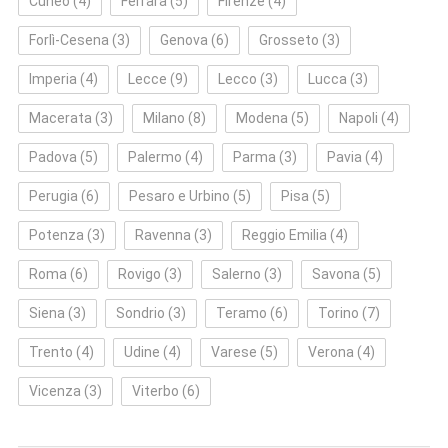
Cuneo
(4)
Ferrara
(5)
Firenze
(4)
Forlì‑Cesena
(3)
Genova
(6)
Grosseto
(3)
Imperia
(4)
Lecce
(9)
Lecco
(3)
Lucca
(3)
Macerata
(3)
Milano
(8)
Modena
(5)
Napoli
(4)
Padova
(5)
Palermo
(4)
Parma
(3)
Pavia
(4)
Perugia
(6)
Pesaro e Urbino
(5)
Pisa
(5)
Potenza
(3)
Ravenna
(3)
Reggio Emilia
(4)
Roma
(6)
Rovigo
(3)
Salerno
(3)
Savona
(5)
Siena
(3)
Sondrio
(3)
Teramo
(6)
Torino
(7)
Trento
(4)
Udine
(4)
Varese
(5)
Verona
(4)
Vicenza
(3)
Viterbo
(6)