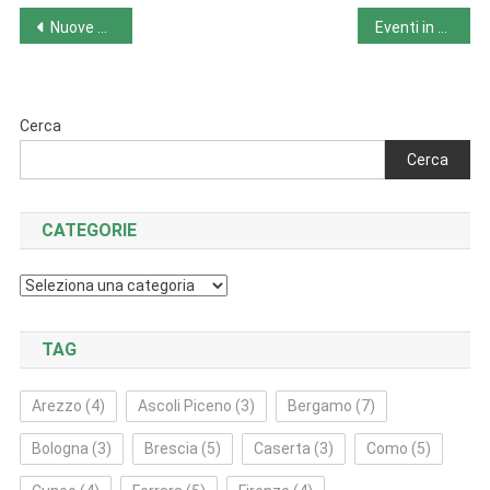
Navigazione
Nuove birre da Hammer e Birrificio del Forte
Eventi in Umbria da lunedì 14 novembre 2022 a domenica 20 novembre 2022
articoli
Cerca
Cerca
CATEGORIE
Categorie
TAG
Arezzo
(4)
Ascoli Piceno
(3)
Bergamo
(7)
Bologna
(3)
Brescia
(5)
Caserta
(3)
Como
(5)