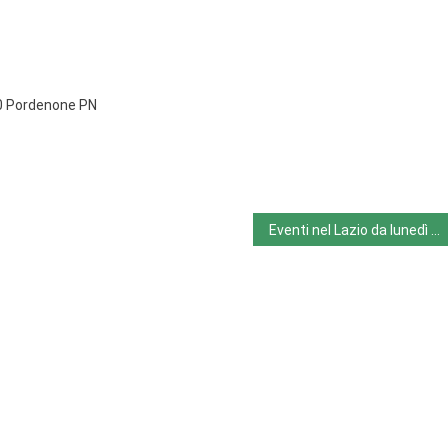
70 Pordenone PN
Eventi nel Lazio da lunedì 7/10 a domenica 13/10