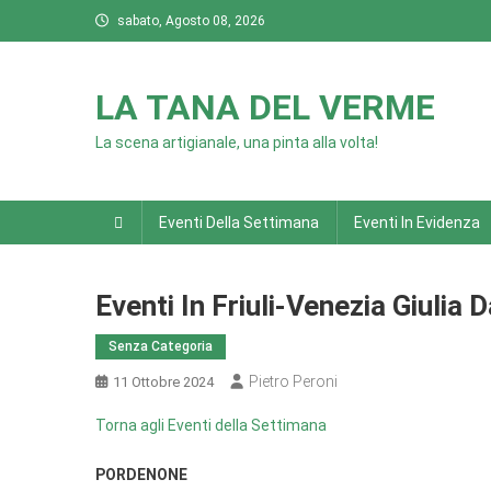
Skip
sabato, Agosto 08, 2026
to
content
LA TANA DEL VERME
La scena artigianale, una pinta alla volta!
Eventi Della Settimana
Eventi In Evidenza
Eventi In Friuli-Venezia Giuli
Senza Categoria
Pietro Peroni
11 Ottobre 2024
Torna agli Eventi della Settimana
PORDENONE