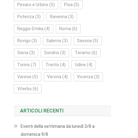
Pesaro e Urbino
(5)
Pisa
(5)
Potenza
(3)
Ravenna
(3)
Reggio Emilia
(4)
Roma
(6)
Rovigo
(3)
Salerno
(3)
Savona
(5)
Siena
(3)
Sondrio
(3)
Teramo
(6)
Torino
(7)
Trento
(4)
Udine
(4)
Varese
(5)
Verona
(4)
Vicenza
(3)
Viterbo
(6)
ARTICOLI RECENTI
Eventi della settimana da lunedì 3/8 a
domenica 9/8