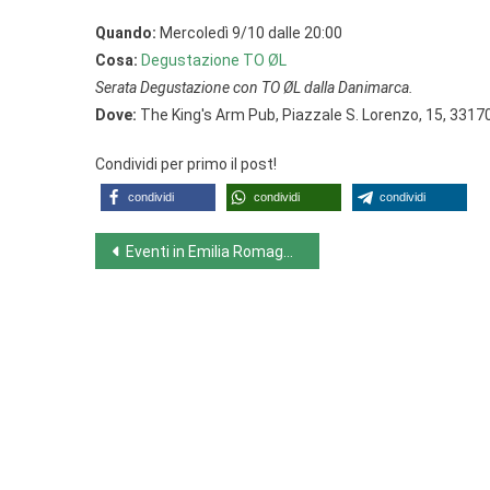
Quando:
Mercoledì 9/10 dalle 20:00
Cosa:
Degustazione TO ØL
Serata Degustazione con TO ØL dalla Danimarca.
Dove:
The King's Arm Pub, Piazzale S. Lorenzo, 15, 331
Condividi per primo il post!
condividi
condividi
condividi
Navigazione
Eventi in Emilia Romagna da lunedì 7/10 a domenica 13/10
articoli