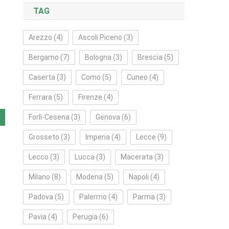
TAG
Arezzo
(4)
Ascoli Piceno
(3)
Bergamo
(7)
Bologna
(3)
Brescia
(5)
Caserta
(3)
Como
(5)
Cuneo
(4)
Ferrara
(5)
Firenze
(4)
Forlì‑Cesena
(3)
Genova
(6)
Grosseto
(3)
Imperia
(4)
Lecce
(9)
Lecco
(3)
Lucca
(3)
Macerata
(3)
Milano
(8)
Modena
(5)
Napoli
(4)
Padova
(5)
Palermo
(4)
Parma
(3)
Pavia
(4)
Perugia
(6)