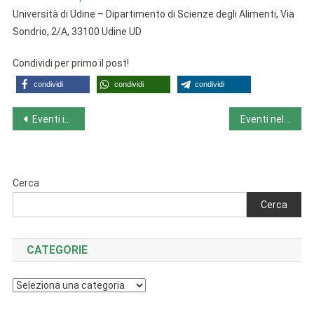
Università di Udine – Dipartimento di Scienze degli Alimenti, Via
Sondrio, 2/A, 33100 Udine UD
Condividi per primo il post!
condividi
condividi
condividi
Navigazione
Eventi in Emilia Romagna da lunedì 18-9-23 a domenica 24-9-23
Eventi nel Lazio da lunedì 18-9-23 a domenica 24-9-23
articoli
Cerca
Cerca
CATEGORIE
Categorie