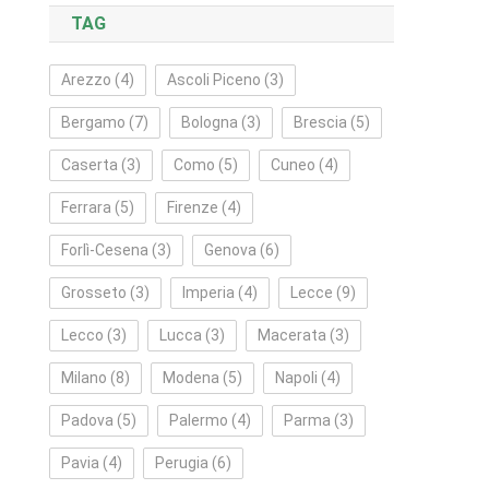
TAG
Arezzo
(4)
Ascoli Piceno
(3)
Bergamo
(7)
Bologna
(3)
Brescia
(5)
Caserta
(3)
Como
(5)
Cuneo
(4)
Ferrara
(5)
Firenze
(4)
Forlì‑Cesena
(3)
Genova
(6)
Grosseto
(3)
Imperia
(4)
Lecce
(9)
Lecco
(3)
Lucca
(3)
Macerata
(3)
Milano
(8)
Modena
(5)
Napoli
(4)
Padova
(5)
Palermo
(4)
Parma
(3)
Pavia
(4)
Perugia
(6)