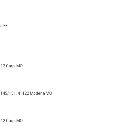
ta FE
012 Carpi MO
hi, 145/151, 41122 Modena MO
012 Carpi MO