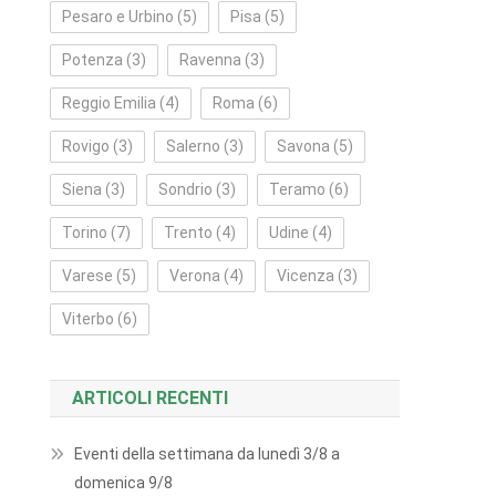
Pesaro e Urbino
(5)
Pisa
(5)
Potenza
(3)
Ravenna
(3)
Reggio Emilia
(4)
Roma
(6)
Rovigo
(3)
Salerno
(3)
Savona
(5)
Siena
(3)
Sondrio
(3)
Teramo
(6)
Torino
(7)
Trento
(4)
Udine
(4)
Varese
(5)
Verona
(4)
Vicenza
(3)
Viterbo
(6)
ARTICOLI RECENTI
Eventi della settimana da lunedì 3/8 a
domenica 9/8