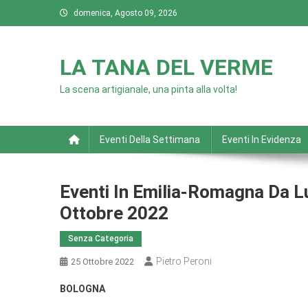
Skip
domenica, Agosto 09, 2026
to
content
LA TANA DEL VERME
La scena artigianale, una pinta alla volta!
Eventi Della Settimana
Eventi In Evidenza
Eventi In Emilia-Romagna Da 
Ottobre 2022
Senza Categoria
Pietro Peroni
25 Ottobre 2022
BOLOGNA