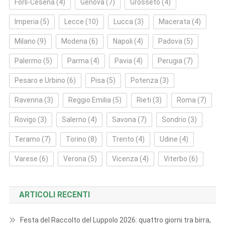
Forlì‑Cesena
(4)
Genova
(7)
Grosseto
(4)
Imperia
(5)
Lecce
(10)
Lucca
(3)
Macerata
(4)
Milano
(9)
Modena
(6)
Napoli
(4)
Padova
(5)
Palermo
(5)
Parma
(4)
Pavia
(4)
Perugia
(7)
Pesaro e Urbino
(6)
Pisa
(5)
Potenza
(3)
Ravenna
(3)
Reggio Emilia
(5)
Rieti
(3)
Roma
(7)
Rovigo
(3)
Salerno
(4)
Savona
(7)
Sondrio
(3)
Teramo
(7)
Torino
(8)
Trento
(4)
Udine
(4)
Varese
(6)
Verona
(5)
Vicenza
(4)
Viterbo
(6)
ARTICOLI RECENTI
Festa del Raccolto del Luppolo 2026: quattro giorni tra birra,