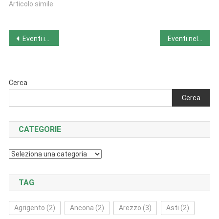
Articolo simile
Navigazione
Eventi in Campania da giovedì 3 novembre 2022 a domenica 6 novembre 2022
Eventi nel Lazio da giovedì 3 novembre 2022 a domenica 6 novembre 2022
articoli
Cerca
Cerca
CATEGORIE
Categorie
TAG
Agrigento
(2)
Ancona
(2)
Arezzo
(3)
Asti
(2)