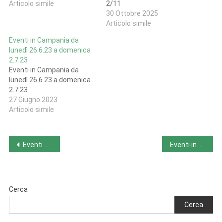
Articolo simile
2/11
30 Ottobre 2025
Articolo simile
Eventi in Campania da
lunedì 26.6.23 a domenica
2.7.23
Eventi in Campania da
lunedì 26.6.23 a domenica
2.7.23
27 Giugno 2023
Articolo simile
Navigazione
Eventi di sabato 13/1
Eventi in Emilia Romagna da lunedì 5/2 a domenica 11/2
articoli
Cerca
Cerca