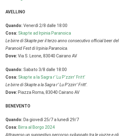
AVELLINO
Quando:
Venerdì 2/8 dalle 18:00
Cosa:
Skapte ad Irpinia Paranoica
Le birre di Skapte per il terzo anno consecutivo official beer del
Paranoid Fest di Irpinia Paranoica.
Dove:
Via S. Leone, 83040 Cairano AV
Quando:
Sabato 3/8 dalle 18:00
Cosa:
Skapte a la Sagra r’ Lu P’zzirr’ Fritt’
Le birre di Skapte a la Sagra r’ Lu P’zzirr’ Fritt’.
Dove:
Piazza Roma, 83040 Cairano AV
BENEVENTO
Quando:
Da giovedì 25/7 a lunedì 29/7
Cosa:
Birra al Borgo 2024
Attraverso un suggestivo percorso sviluppato tra le viuzze e gli