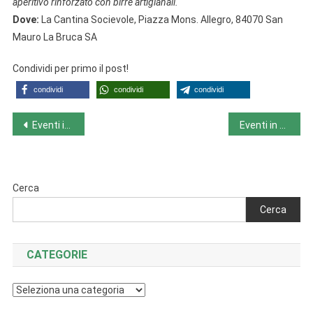
aperitivo rinforzato con birre artigianali.
Dove:
La Cantina Socievole, Piazza Mons. Allegro, 84070 San
Mauro La Bruca SA
Condividi per primo il post!
condividi
condividi
condividi
Navigazione
Eventi in Calabria da lunedì 29/7 a domenica 4/8
Eventi in Emilia Romagna da lunedì 29/7 a domenica 4/8
articoli
Cerca
Cerca
CATEGORIE
Categorie