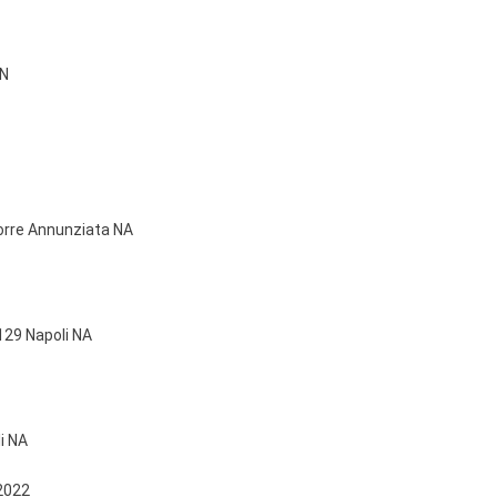
BN
Torre Annunziata NA
129 Napoli NA
li NA
2022