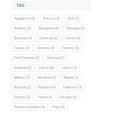
TAG
Agrigento
(2)
Arezzo
(3)
Asti
(2)
Belluno
(2)
Bergamo
(6)
Bologna
(2)
Brescia
(4)
Caserta
(2)
Como
(4)
Cuneo
(3)
Ferrara
(4)
Firenze
(3)
Forlì‑Cesena
(3)
Genova
(5)
Imperia
(3)
Lecce
(8)
Lecco
(3)
Milano
(7)
Modena
(3)
Napoli
(3)
Novara
(2)
Padova
(4)
Palermo
(3)
Parma
(2)
Pavia
(4)
Perugia
(5)
Pesaro e Urbino
(4)
Pisa
(4)