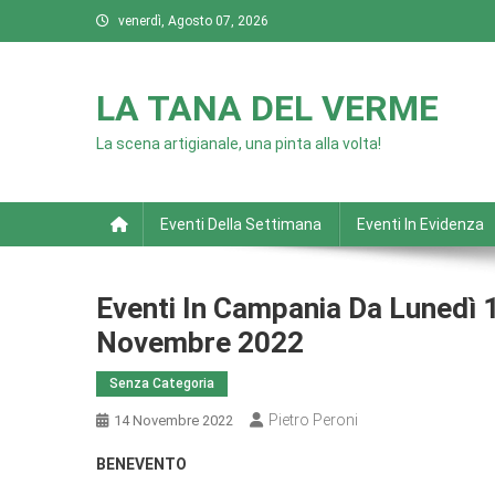
Skip
venerdì, Agosto 07, 2026
to
content
LA TANA DEL VERME
La scena artigianale, una pinta alla volta!
Eventi Della Settimana
Eventi In Evidenza
Eventi In Campania Da Lunedì
Novembre 2022
Senza Categoria
Pietro Peroni
14 Novembre 2022
BENEVENTO