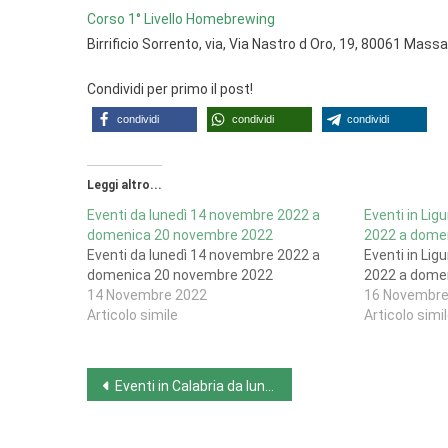
Corso 1° Livello Homebrewing
Birrificio Sorrento, via, Via Nastro d Oro, 19, 80061 Mas
Condividi per primo il post!
condividi
condividi
condividi
Leggi altro...
Eventi da lunedì 14 novembre 2022 a
Eventi in Lig
domenica 20 novembre 2022
2022 a dome
Eventi da lunedì 14 novembre 2022 a
Eventi in Lig
domenica 20 novembre 2022
2022 a dome
14 Novembre 2022
16 Novembre
Articolo simile
Articolo simi
Navigazione
Eventi in Calabria da lunedì 14 novembre 2022 a domenica 20 novembre 2022
articoli