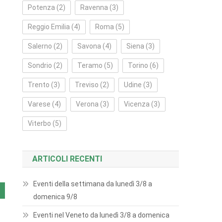
Potenza
(2)
Ravenna
(3)
Reggio Emilia
(4)
Roma
(5)
Salerno
(2)
Savona
(4)
Siena
(3)
Sondrio
(2)
Teramo
(5)
Torino
(6)
Trento
(3)
Treviso
(2)
Udine
(3)
Varese
(4)
Verona
(3)
Vicenza
(3)
Viterbo
(5)
ARTICOLI RECENTI
Eventi della settimana da lunedì 3/8 a
domenica 9/8
Eventi nel Veneto da lunedì 3/8 a domenica