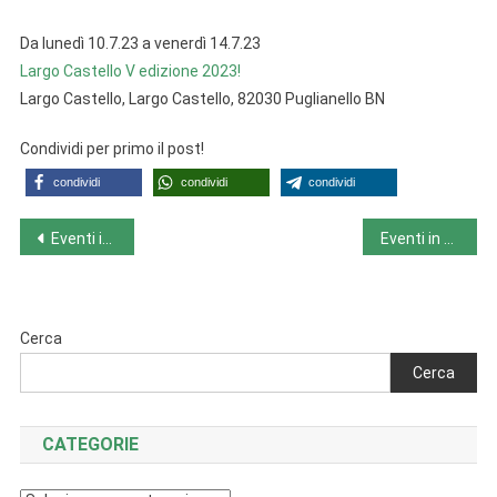
Da lunedì 10.7.23 a venerdì 14.7.23
Largo Castello V edizione 2023!
Largo Castello, Largo Castello, 82030 Puglianello BN
Condividi per primo il post!
condividi
condividi
condividi
Navigazione
Eventi in Calabria da lunedì 10.7.23 a domenica 16.7.23
Eventi in Emilia-Romagna da lunedì 10.7.23 a domenica 16.7.23
articoli
Cerca
Cerca
CATEGORIE