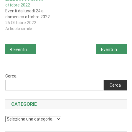
ottobre 2022
Eventi da lunedì 24 a
domenica ottobre 2022
25 Ottobre 2022
Articolo simile
Navigazione
Eventi in Piemonte da lunedì 24 ottobre 2022 a domenica 30 ottobre 2022
Eventi in Puglia da lunedì 24 ottobre 2022 a domenica 30 ottobre 2022
articoli
Cerca
Cerca
CATEGORIE
Categorie