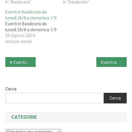
In "Basilicata"
In "Basilicata"
Eventi in Basilicata da
lunedì 26/8 a domenica 1/9
Eventi in Basilicata da
lunedì 26/8 a domenica 1/9
29 Agosto 2024
Articolo simile
Navigazione
Eventi in Abruzzo da lunedì 2/9 a domenica 8/9
Eventi in Campania da lunedì 2/9 a domenica 8/9
articoli
Cerca
Cerca
CATEGORIE
Categorie