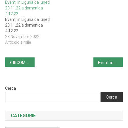
Eventi in Liguria da lunedì
28.11.22 a domenica
4.12.22
Eventi in Liguria da lunedì
28.11.22 a domenica
4.12.22
28 Novembre 2022
Articolo simile
Navigazione
III COMPLEANNO PICOBREW STATION (26.11.22, Milano)
Eventi in Calabria da lunedì 28.11.22 a domenica 4.12.22
articoli
Cerca
Cerca
CATEGORIE