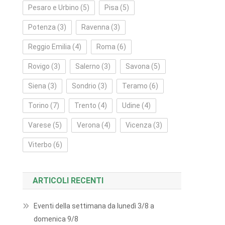
Pesaro e Urbino
(5)
Pisa
(5)
Potenza
(3)
Ravenna
(3)
Reggio Emilia
(4)
Roma
(6)
Rovigo
(3)
Salerno
(3)
Savona
(5)
Siena
(3)
Sondrio
(3)
Teramo
(6)
Torino
(7)
Trento
(4)
Udine
(4)
Varese
(5)
Verona
(4)
Vicenza
(3)
Viterbo
(6)
ARTICOLI RECENTI
Eventi della settimana da lunedì 3/8 a
domenica 9/8