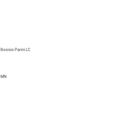
Bosisio Parini LC
a MN