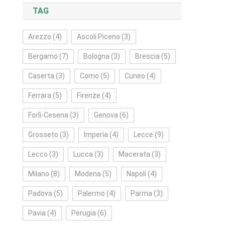
TAG
Arezzo
(4)
Ascoli Piceno
(3)
Bergamo
(7)
Bologna
(3)
Brescia
(5)
Caserta
(3)
Como
(5)
Cuneo
(4)
Ferrara
(5)
Firenze
(4)
Forlì‑Cesena
(3)
Genova
(6)
Grosseto
(3)
Imperia
(4)
Lecce
(9)
Lecco
(3)
Lucca
(3)
Macerata
(3)
Milano
(8)
Modena
(5)
Napoli
(4)
Padova
(5)
Palermo
(4)
Parma
(3)
Pavia
(4)
Perugia
(6)