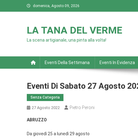
Skip
domenica, Agosto 09, 2026
to
content
LA TANA DEL VERME
La scena artigianale, una pinta alla volta!
Eventi Della Settimana
Eventi In Evidenza
Eventi Di Sabato 27 Agosto 2
Senza Categoria
Pietro Peroni
27 Agosto 2022
ABRUZZO
Da giovedì 25 a lunedì 29 agosto