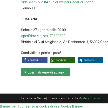
SideBeer Tour #4 pub crawl per i locali di Torino
Torino TO
TOSCANA
Sabato 27 agosto dalle 20:00
AperiBirra e dj set ’70/’80/’90
Birrificio di Buti Artigianale, Via Danimarca, 1, 56032 Cas
Condividi per primo il post!
condividi
condividi
condividi
Navigazione
Eventi di venerdì 26 agosto 2022
articoli
La Tana del Verme
|
Theme: News Portal by
Mystery Themes
.
Banner per il consenso ai cookie di Real Cookie Banner