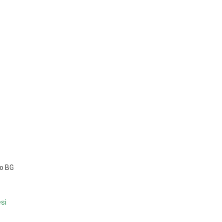
ro BG
esi