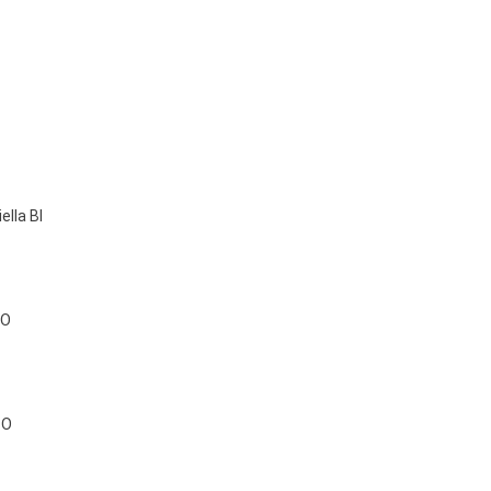
ella BI
TO
TO