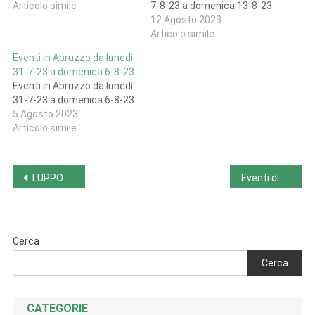
Articolo simile
7-8-23 a domenica 13-8-23
12 Agosto 2023
Articolo simile
Eventi in Abruzzo da lunedì
31-7-23 a domenica 6-8-23
Eventi in Abruzzo da lunedì
31-7-23 a domenica 6-8-23
5 Agosto 2023
Articolo simile
Navigazione
LUPPOLETI APERTI (27 agosto in tutta Italia)
Eventi di mercoledì 9-8-23
articoli
Cerca
Cerca
CATEGORIE