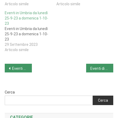
Articolo simile
Articolo simile
Eventi in Umbria da lunedì
25-9-23 a domenica 1-10-
23
Eventi in Umbria da lunedì
25-9-23 a domenica 1-10-
23
29 Settembre 2023
Articolo simile
Navigazione
Eventi di domenica 24-9-23
Eventi di martedì 26-9-23
articoli
Cerca
Cerca
CATEGORIE