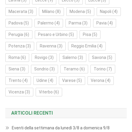
Latina
(3)
Lecce
(9)
Lecco
(3)
Lucca
(3)
Macerata
(3)
Milano
(8)
Modena
(5)
Napoli
(4)
Padova
(5)
Palermo
(4)
Parma
(3)
Pavia
(4)
Perugia
(6)
Pesaro e Urbino
(5)
Pisa
(5)
Potenza
(3)
Ravenna
(3)
Reggio Emilia
(4)
Roma
(6)
Rovigo
(3)
Salerno
(3)
Savona
(5)
Siena
(3)
Sondrio
(3)
Teramo
(6)
Torino
(7)
Trento
(4)
Udine
(4)
Varese
(5)
Verona
(4)
Vicenza
(3)
Viterbo
(6)
ARTICOLI RECENTI
Eventi della settimana da lunedì 3/8 a domenica 9/8