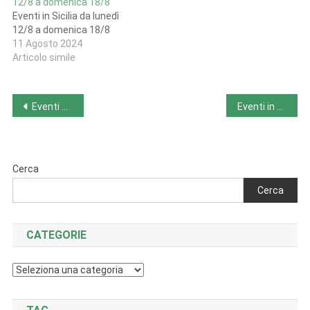
12/8 a domenica 18/8
Eventi in Sicilia da lunedì
12/8 a domenica 18/8
11 Agosto 2024
Articolo simile
Navigazione
Eventi nel Veneto da lunedì 12/8 a domenica 18/8
Eventi in Valle d’Aosta da lunedì 19/8 a domenica 25/8
articoli
Cerca
Cerca
CATEGORIE
Categorie