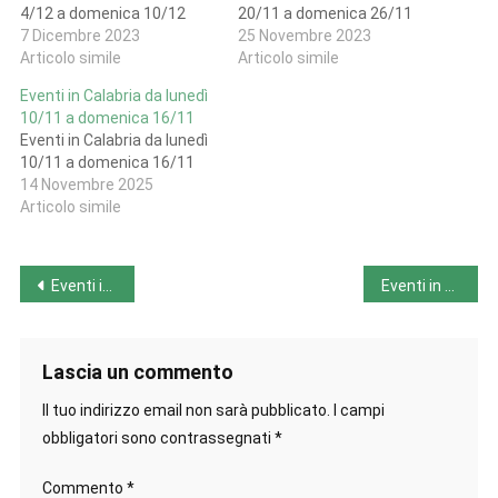
4/12 a domenica 10/12
20/11 a domenica 26/11
7 Dicembre 2023
25 Novembre 2023
Articolo simile
Articolo simile
Eventi in Calabria da lunedì
10/11 a domenica 16/11
Eventi in Calabria da lunedì
10/11 a domenica 16/11
14 Novembre 2025
Articolo simile
Navigazione
Eventi in Campania dall’11 a 17 luglio
Eventi in Trentino-Alto Adige dall’11 a 17 luglio
articoli
Lascia un commento
Il tuo indirizzo email non sarà pubblicato.
I campi
obbligatori sono contrassegnati
*
Commento
*