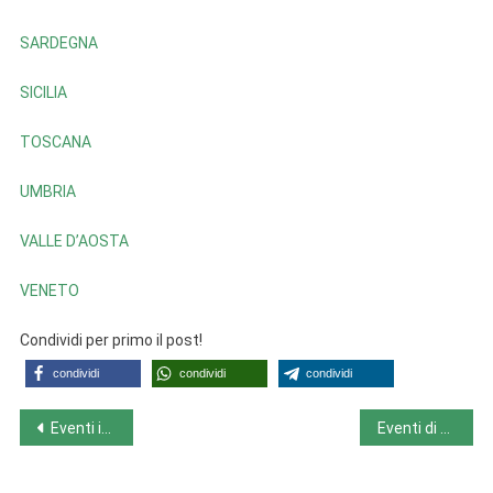
SARDEGNA
SICILIA
TOSCANA
UMBRIA
VALLE D’AOSTA
VENETO
Condividi per primo il post!
condividi
condividi
condividi
Navigazione
Eventi in Veneto da lunedì 29.5.23 a domenica 4.6.23
Eventi di mercoledì 31.5.23
articoli