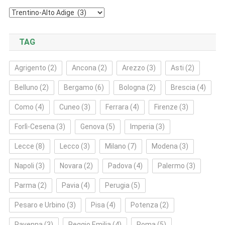
Categorie
TAG
Agrigento
(2)
Ancona
(2)
Arezzo
(3)
Asti
(2)
Belluno
(2)
Bergamo
(6)
Bologna
(2)
Brescia
(4)
Como
(4)
Cuneo
(3)
Ferrara
(4)
Firenze
(3)
Forlì‑Cesena
(3)
Genova
(5)
Imperia
(3)
Lecce
(8)
Lecco
(3)
Milano
(7)
Modena
(3)
Napoli
(3)
Novara
(2)
Padova
(4)
Palermo
(3)
Parma
(2)
Pavia
(4)
Perugia
(5)
Pesaro e Urbino
(3)
Pisa
(4)
Potenza
(2)
Ravenna
(3)
Reggio Emilia
(4)
Roma
(5)