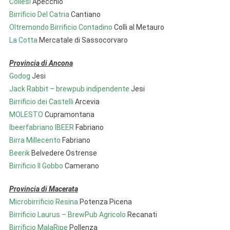
Collesi
Apecchio
Birriﬁcio Del Catria
Cantiano
Oltremondo Birriﬁcio Contadino
Colli al Metauro
La Cotta
Mercatale di Sassocorvaro
Provincia di Ancona
Godog
Jesi
Jack Rabbit – brewpub indipendente
Jesi
Birriﬁcio dei Castelli
Arcevia
MOLESTO
Cupramontana
Ibeerfabriano IBEER
Fabriano
Birra Millecento
Fabriano
Beerik
Belvedere Ostrense
Birrificio Il Gobbo
Camerano
Provincia di Macerata
Microbirriﬁcio Resina
Potenza Picena
Birriﬁcio Laurus – BrewPub Agricolo
Recanati
Birriﬁcio MalaRipe
Pollenza