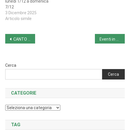
lunedì 1/12 a domenica
7/12
3 Dicembre 2025
Articolo simile
Navigazione
CANTO (DELLE BIRRE) DI NATALE
Eventi in Campania da lunedì 25/11 a domenica 1/12
articoli
Cerca
Cerca
CATEGORIE
Categorie
TAG