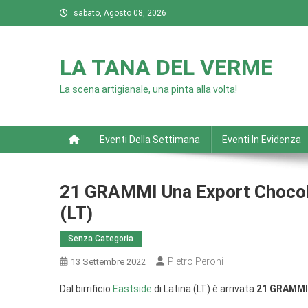
Skip
sabato, Agosto 08, 2026
to
content
LA TANA DEL VERME
La scena artigianale, una pinta alla volta!
Eventi Della Settimana
Eventi In Evidenza
21 GRAMMI Una Export Chocolat
(LT)
Senza Categoria
Pietro Peroni
13 Settembre 2022
Dal birrificio
Eastside
di Latina (LT) è arrivata
21 GRAMMI