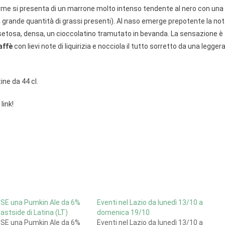
orme si presenta di un marrone molto intenso tendente al nero con una
 grande quantità di grassi presenti). Al naso emerge prepotente la no
 setosa, densa, un cioccolatino tramutato in bevanda. La sensazione è
affè
con lievi note di liquirizia e nocciola il tutto sorretto da una legger
ine da 44 cl.
link!
SE una Pumkin Ale da 6%
Eventi nel Lazio da lunedì 13/10 a
 Eastside di Latina (LT)
domenica 19/10
SE una Pumkin Ale da 6%
Eventi nel Lazio da lunedì 13/10 a