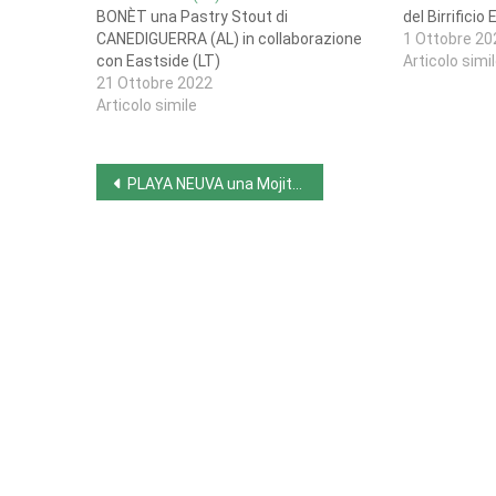
BONÈT una Pastry Stout di
del Birrificio
CANEDIGUERRA (AL) in collaborazione
1 Ottobre 20
con Eastside (LT)
Articolo simi
21 Ottobre 2022
Articolo simile
Navigazione
PLAYA NEUVA una Mojito Sour da 5,0% del Birranova di Triggianello (BA)
articoli