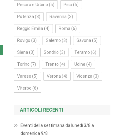
Pesaro e Urbino
(5)
Pisa
(5)
Potenza
(3)
Ravenna
(3)
Reggio Emilia
(4)
Roma
(6)
Rovigo
(3)
Salerno
(3)
Savona
(5)
Siena
(3)
Sondrio
(3)
Teramo
(6)
Torino
(7)
Trento
(4)
Udine
(4)
Varese
(5)
Verona
(4)
Vicenza
(3)
Viterbo
(6)
ARTICOLI RECENTI
Eventi della settimana da lunedì 3/8 a
domenica 9/8