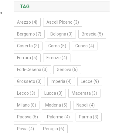
TAG
ta
Arezzo
(4)
Ascoli Piceno
(3)
a
Bergamo
(7)
Bologna
(3)
Brescia
(5)
Caserta
(3)
Como
(5)
Cuneo
(4)
Ferrara
(5)
Firenze
(4)
Forlì‑Cesena
(3)
Genova
(6)
Grosseto
(3)
Imperia
(4)
Lecce
(9)
Lecco
(3)
Lucca
(3)
Macerata
(3)
Milano
(8)
Modena
(5)
Napoli
(4)
Padova
(5)
Palermo
(4)
Parma
(3)
Pavia
(4)
Perugia
(6)