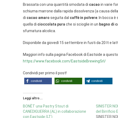
Brassata con una quantità smodata di
cacao
in varie f
schiuma marrone dalla rapida dissolvenza (a causa della
di
cacao amaro
seguita dal
caffè in polvere
. In bocca è
quella di
cioccolata pura
che si scioglie in un
bagno di c
sfumatura alcolica.
Disponibile da giovedì 15 settembre in fusti da 20 lt e latt
Maggiori info sulla pagina Facebook di Eastside a questo 
https://www.facebook.com/EastsideBrewingSrl/
Condividi per primo il post!
condividi
condividi
condividi
Leggi altro...
BONÈT una Pastry Stout di
SINISTER NOI
CANEDIGUERRA (AL) in collaborazione
del Birrificio
con Eastside (LT)
SINISTER NOI