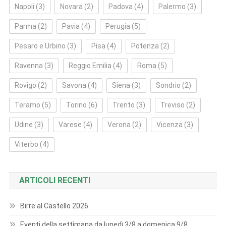
Napoli
(3)
Novara
(2)
Padova
(4)
Palermo
(3)
Parma
(2)
Pavia
(4)
Perugia
(5)
Pesaro e Urbino
(3)
Pisa
(4)
Potenza
(2)
Ravenna
(3)
Reggio Emilia
(4)
Roma
(5)
Rovigo
(2)
Savona
(4)
Siena
(3)
Sondrio
(2)
Teramo
(5)
Torino
(6)
Trento
(3)
Treviso
(2)
Udine
(3)
Varese
(4)
Verona
(2)
Vicenza
(3)
Viterbo
(4)
ARTICOLI RECENTI
Birre al Castello 2026
Eventi della settimana da lunedì 3/8 a domenica 9/8