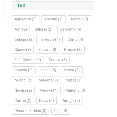
TAG
Agrigento
(2)
Ancona
(2)
Arezzo
(3)
Asti
(2)
Belluno
(2)
Bergamo
(6)
Bologna
(2)
Brescia
(4)
Como
(4)
Cuneo
(3)
Ferrara
(4)
Firenze
(3)
Forlì‑Cesena
(3)
Genova
(5)
Imperia
(3)
Lecce
(8)
Lecco
(3)
Milano
(7)
Modena
(3)
Napoli
(3)
Novara
(2)
Padova
(4)
Palermo
(3)
Parma
(2)
Pavia
(4)
Perugia
(5)
Pesaro e Urbino
(3)
Pisa
(4)