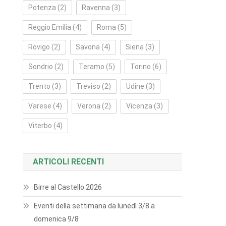
Potenza
(2)
Ravenna
(3)
Reggio Emilia
(4)
Roma
(5)
Rovigo
(2)
Savona
(4)
Siena
(3)
Sondrio
(2)
Teramo
(5)
Torino
(6)
Trento
(3)
Treviso
(2)
Udine
(3)
Varese
(4)
Verona
(2)
Vicenza
(3)
Viterbo
(4)
ARTICOLI RECENTI
Birre al Castello 2026
Eventi della settimana da lunedì 3/8 a
domenica 9/8